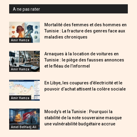
A ne pas rater
Mortalité des femmes et des hommes en
Tunisie : La fracture des genres face aux
maladies chroniques
Amir Hamza
Arnaques à la location de voitures en
Tunisie : le piège des fausses annonces
et le fléau de l’informel
Amir Hamza
En Libye, les coupures d’électricité et le
pouvoir d’achat attisent la colère sociale
Amir Hamza
Moody’s et la Tunisie : Pourquoi la
stabilité de la note souveraine masque
une vulnérabilité budgétaire accrue
Amel BelHadj Ali