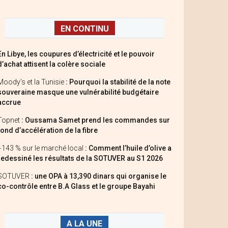
EN CONTINU
En Libye, les coupures d’électricité et le pouvoir
d’achat attisent la colère sociale
Moody’s et la Tunisie
: Pourquoi la stabilité de la note
souveraine masque une vulnérabilité budgétaire
accrue
Topnet
: Oussama Samet prend les commandes sur
fond d’accélération de la fibre
+143 % sur le marché local
: Comment l’huile d’olive a
redessiné les résultats de la SOTUVER au S1 2026
SOTUVER
: une OPA à 13,390 dinars qui organise le
co-contrôle entre B.A Glass et le groupe Bayahi
A LA UNE