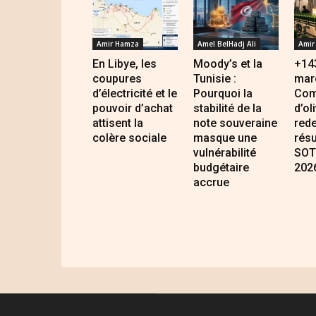
Amir Hamza
Amel BelHadj Ali
Amir
En Libye, les
Moody’s et la
+143
coupures
Tunisie :
marc
d’électricité et le
Pourquoi la
Com
pouvoir d’achat
stabilité de la
d’ol
attisent la
note souveraine
rede
colère sociale
masque une
résu
vulnérabilité
SOT
budgétaire
202
accrue