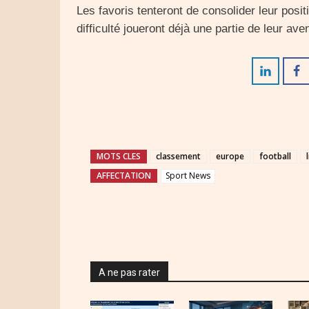
Les favoris tenteront de consolider leur posit
difficulté joueront déjà une partie de leur ave
MOTS CLES
classement
europe
football
AFFECTATION
Sport News
A ne pas rater