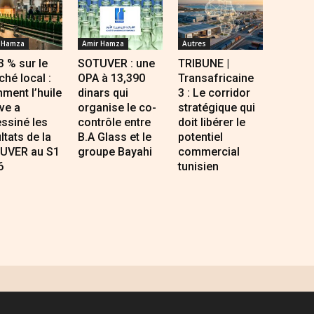
 Hamza
Amir Hamza
Autres
 % sur le
SOTUVER : une
TRIBUNE |
hé local :
OPA à 13,390
Transafricaine
ment l’huile
dinars qui
3 : Le corridor
ive a
organise le co-
stratégique qui
ssiné les
contrôle entre
doit libérer le
ltats de la
B.A Glass et le
potentiel
UVER au S1
groupe Bayahi
commercial
6
tunisien