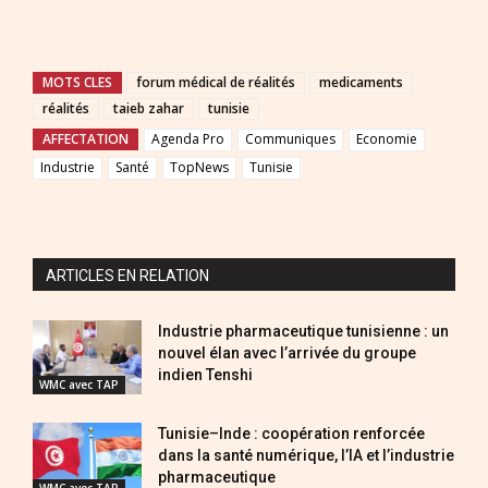
MOTS CLES
forum médical de réalités
medicaments
réalités
taieb zahar
tunisie
AFFECTATION
Agenda Pro
Communiques
Economie
Industrie
Santé
TopNews
Tunisie
ARTICLES EN RELATION
Industrie pharmaceutique tunisienne : un
nouvel élan avec l’arrivée du groupe
indien Tenshi
WMC avec TAP
Tunisie–Inde : coopération renforcée
dans la santé numérique, l’IA et l’industrie
pharmaceutique