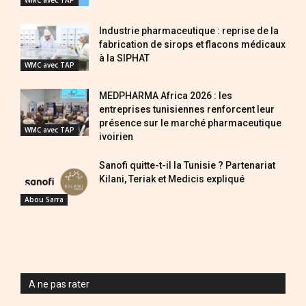
WMC avec TAP
Industrie pharmaceutique : reprise de la
fabrication de sirops et flacons médicaux
à la SIPHAT
WMC avec TAP
MEDPHARMA Africa 2026 : les
entreprises tunisiennes renforcent leur
présence sur le marché pharmaceutique
WMC avec TAP
ivoirien
Sanofi quitte-t-il la Tunisie ? Partenariat
Kilani, Teriak et Medicis expliqué
Abou Sarra
A ne pas rater