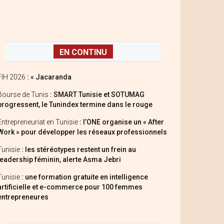
EN CONTINU
FIH 2026
: « Jacaranda
Bourse de Tunis
: SMART Tunisie et SOTUMAG
progressent, le Tunindex termine dans le rouge
Entrepreneuriat en Tunisie
: l’ONE organise un « After
Work » pour développer les réseaux professionnels
Tunisie
: les stéréotypes restent un frein au
leadership féminin, alerte Asma Jebri
Tunisie
: une formation gratuite en intelligence
artificielle et e-commerce pour 100 femmes
entrepreneures