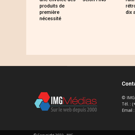
produits de
rétr
première
dix 
nécessité
Cont
© IMG 
Tél. : 
Email 