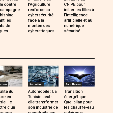
de contre
l’Agriculture
CNIPE pour
 campagne
renforce sa
initier les filles à
hishing
cybersécurité
l’intelligence
ant les
face à la
artificielle et au
nts de
montée des
numérique
ques
cyberattaques
sécurisé
ction
Redaction
Amir Hamza
alité du
Automobile : La
Transition
bre en
Tunisie peut-
énergétique :
sie : le
elle transformer
Quel bilan pour
tre d’un
son industrie de
les chauffe-eau
rapage
sous-traitance
solaires et