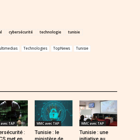
al
cybersécurité
technologie
tunisie
ultimedias
Technologies
TopNews
Tunisie
avec TAP
WMC avec TAP
WMC avec TAP
rsécurité :
Tunisie : le
Tunisie : une
NCS met en
ministère de
initiative au