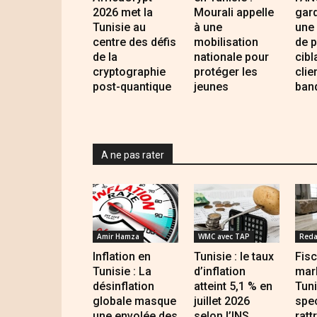
2026 met la
Mourali appelle
gar
Tunisie au
à une
une
centre des défis
mobilisation
de p
de la
nationale pour
cibl
cryptographie
protéger les
clie
post-quantique
jeunes
ban
A ne pas rater
Amir Hamza
WMC avec TAP
Reda
Inflation en
Tunisie : le taux
Fisc
Tunisie : La
d’inflation
mar
désinflation
atteint 5,1 % en
Tuni
globale masque
juillet 2026
spec
une envolée des
selon l’INS
ratt