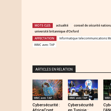
MOTS CLES
actualité
conseil de sécurité nation
université britannique d’Oxford
AFFECTATION
Informatique telecommunications M
WMC avec TAP
ARTICLES EN RELATION
WMC avec TAP
WMC avec TAP
WMC 
Cybersécurité :
Cybersécurité
Cybe
AfricaCrypt
en Tunisie :
l’A