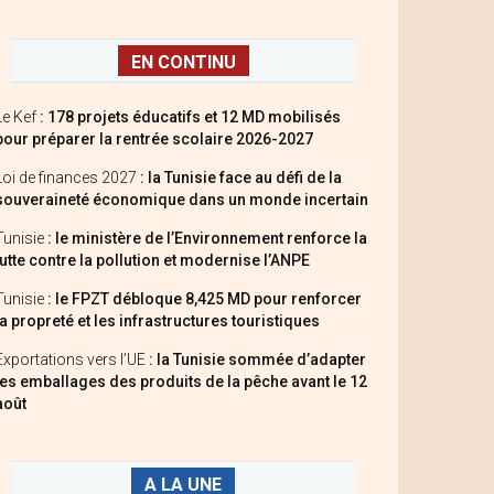
EN CONTINU
Le Kef
: 178 projets éducatifs et 12 MD mobilisés
pour préparer la rentrée scolaire 2026-2027
Loi de finances 2027
: la Tunisie face au défi de la
souveraineté économique dans un monde incertain
Tunisie
: le ministère de l’Environnement renforce la
lutte contre la pollution et modernise l’ANPE
Tunisie
: le FPZT débloque 8,425 MD pour renforcer
la propreté et les infrastructures touristiques
Exportations vers l’UE
: la Tunisie sommée d’adapter
les emballages des produits de la pêche avant le 12
août
A LA UNE