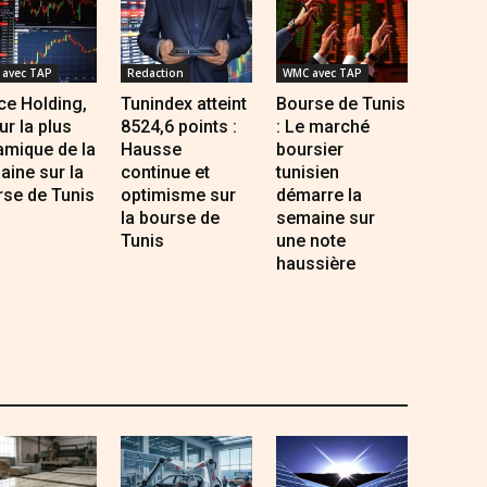
avec TAP
Redaction
WMC avec TAP
ce Holding,
Tunindex atteint
Bourse de Tunis
ur la plus
8524,6 points :
: Le marché
amique de la
Hausse
boursier
ine sur la
continue et
tunisien
rse de Tunis
optimisme sur
démarre la
la bourse de
semaine sur
Tunis
une note
haussière