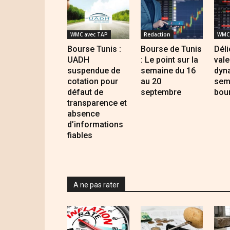
WMC avec TAP
Redaction
WMC 
Bourse Tunis :
Bourse de Tunis
Déli
UADH
: Le point sur la
vale
suspendue de
semaine du 16
dyn
cotation pour
au 20
sema
défaut de
septembre
bou
transparence et
absence
d’informations
fiables
A ne pas rater