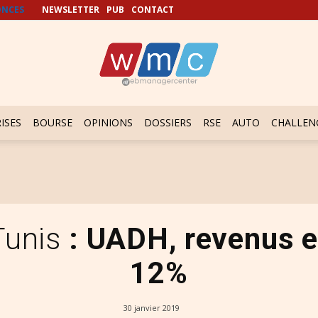
NCES
NEWSLETTER
PUB
CONTACT
ISES
BOURSE
OPINIONS
DOSSIERS
RSE
AUTO
CHALLEN
Tunis
: UADH, revenus e
12%
30 janvier 2019