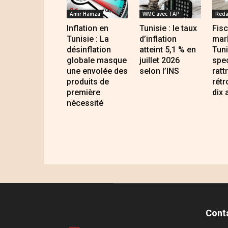
Amir Hamza
WMC avec TAP
Reda
Inflation en
Tunisie : le taux
Fisc
Tunisie : La
d’inflation
mar
désinflation
atteint 5,1 % en
Tuni
globale masque
juillet 2026
spec
une envolée des
selon l’INS
ratt
produits de
rétr
première
dix 
nécessité
Cont