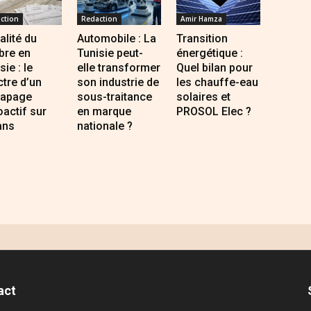
ction
Redaction
Amir Hamza
alité du
Automobile : La
Transition
bre en
Tunisie peut-
énergétique :
sie : le
elle transformer
Quel bilan pour
tre d’un
son industrie de
les chauffe-eau
rapage
sous-traitance
solaires et
oactif sur
en marque
PROSOL Elec ?
ans
nationale ?
act