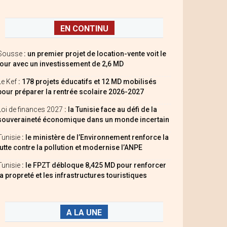
EN CONTINU
Sousse
: un premier projet de location-vente voit le
jour avec un investissement de 2,6 MD
Le Kef
: 178 projets éducatifs et 12 MD mobilisés
pour préparer la rentrée scolaire 2026-2027
Loi de finances 2027
: la Tunisie face au défi de la
souveraineté économique dans un monde incertain
Tunisie
: le ministère de l’Environnement renforce la
lutte contre la pollution et modernise l’ANPE
Tunisie
: le FPZT débloque 8,425 MD pour renforcer
la propreté et les infrastructures touristiques
A LA UNE