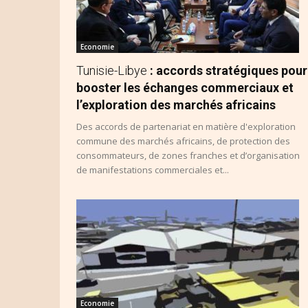
Economie
Tunisie-Libye
: accords stratégiques pour
booster les échanges commerciaux et
l’exploration des marchés africains
Des accords de partenariat en matière d'exploration
commune des marchés africains, de protection des
consommateurs, de zones franches et d’organisation
de manifestations commerciales et...
Economie