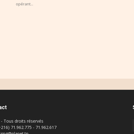
opérant...
act
- Tous droits réservés
(+216) 71.962.775 - 71.962.617
: img@planet.tn