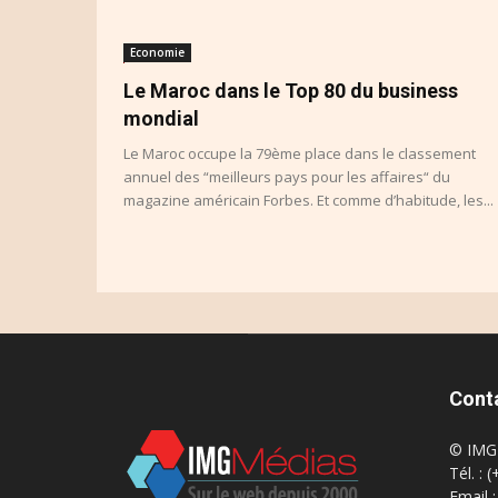
Economie
Le Maroc dans le Top 80 du business
mondial
Le Maroc occupe la 79ème place dans le classement
annuel des “meilleurs pays pour les affaires“ du
magazine américain Forbes. Et comme d’habitude, les...
Cont
© IMG 
Tél. : 
Email 