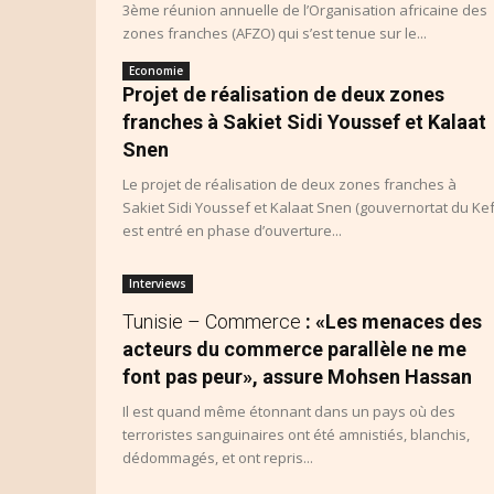
3ème réunion annuelle de l’Organisation africaine des
zones franches (AFZO) qui s’est tenue sur le...
Economie
Projet de réalisation de deux zones
franches à Sakiet Sidi Youssef et Kalaat
Snen
Le projet de réalisation de deux zones franches à
Sakiet Sidi Youssef et Kalaat Snen (gouvernortat du Kef
est entré en phase d’ouverture...
Interviews
Tunisie – Commerce
: «Les menaces des
acteurs du commerce parallèle ne me
font pas peur», assure Mohsen Hassan
Il est quand même étonnant dans un pays où des
terroristes sanguinaires ont été amnistiés, blanchis,
dédommagés, et ont repris...