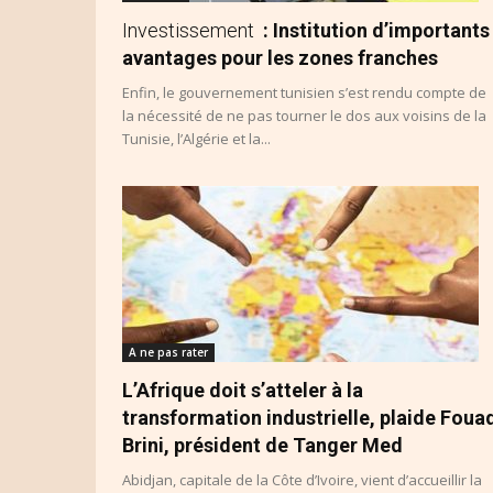
Investissement
: Institution d’importants
avantages pour les zones franches
Enfin, le gouvernement tunisien s’est rendu compte de
la nécessité de ne pas tourner le dos aux voisins de la
Tunisie, l’Algérie et la...
A ne pas rater
L’Afrique doit s’atteler à la
transformation industrielle, plaide Foua
Brini, président de Tanger Med
Abidjan, capitale de la Côte d’Ivoire, vient d’accueillir la