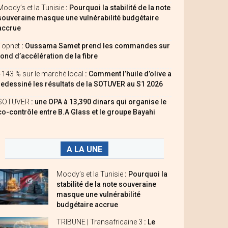
Moody’s et la Tunisie
: Pourquoi la stabilité de la note
souveraine masque une vulnérabilité budgétaire
accrue
Topnet
: Oussama Samet prend les commandes sur
fond d’accélération de la fibre
+143 % sur le marché local
: Comment l’huile d’olive a
redessiné les résultats de la SOTUVER au S1 2026
SOTUVER
: une OPA à 13,390 dinars qui organise le
co-contrôle entre B.A Glass et le groupe Bayahi
A LA UNE
Moody’s et la Tunisie
: Pourquoi la
stabilité de la note souveraine
masque une vulnérabilité
budgétaire accrue
TRIBUNE | Transafricaine 3
: Le