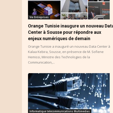
Vie Entreprises
Orange Tunisie inaugure un nouveau Dat
Center à Sousse pour répondre aux
enjeux numériques de demain
Orange Tunisie a inauguré un nouveau Data Center à
Kalaa Kebira, Sousse, en présence de M. Sofiene
Hemissi, Ministre des Technologies de la
Communication,...
Informatique telecommunications Multimedias