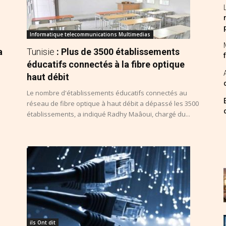
Informatique telecommunications Multimedias
a
Tunisie
: Plus de 3500 établissements
éducatifs connectés à la fibre optique
haut débit
Le nombre d'établissements éducatifs connectés au
réseau de fibre optique à haut débit a dépassé les 3500
établissements, a indiqué Radhy Maâoui, chargé du...
ils Ont dit