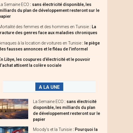
La Semaine ECO
: sans électricité disponible, les
milliards du plan de développement resteront sur le
papier
Mortalité des femmes et des hommes en Tunisie
: La
fracture des genres face aux maladies chroniques
Arnaques à la location de voitures en Tunisie
: le piège
des fausses annonces et le fléau de l’informel
En Libye, les coupures d’électricité et le pouvoir
d’achat attisent la colère sociale
A LA UNE
La Semaine ECO
: sans électricité
disponible, les milliards du plan
de développement resteront sur le
papier
Moody’s et la Tunisie
: Pourquoi la