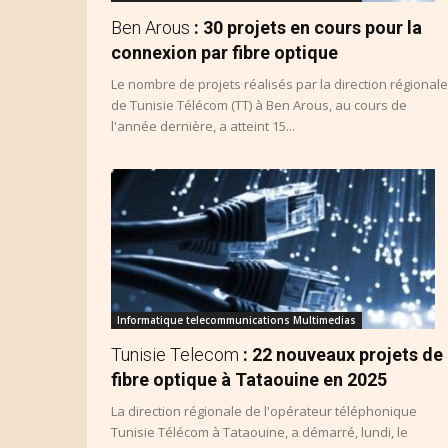
Ben Arous
: 30 projets en cours pour la
connexion par fibre optique
Le nombre de projets réalisés par la direction régionale
de Tunisie Télécom (TT) à Ben Arous, au cours de
l'année dernière, a atteint 15...
Informatique telecommunications Multimedias
Tunisie Telecom
: 22 nouveaux projets de
fibre optique à Tataouine en 2025
La direction régionale de l'opérateur téléphonique
Tunisie Télécom à Tataouine, a démarré, lundi, le