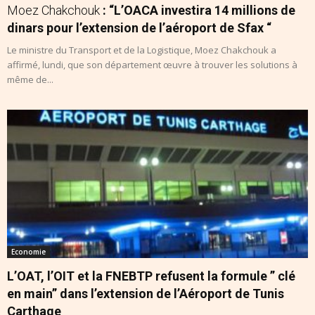
Moez Chakchouk
: “L’OACA investira 14 millions de
dinars pour l’extension de l’aéroport de Sfax “
Le ministre du Transport et de la Logistique, Moez Chakchouk a
affirmé, lundi, que son département œuvre à trouver les solutions à
même de...
Economie
L’OAT, l’OIT et la FNEBTP refusent la formule ” clé
en main” dans l’extension de l’Aéroport de Tunis
Carthage