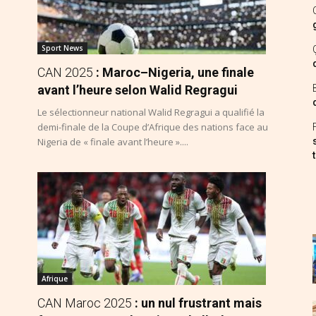
Sport News
CAN 2025
: Maroc–Nigeria, une finale
avant l’heure selon Walid Regragui
Le sélectionneur national Walid Regragui a qualifié la
demi-finale de la Coupe d’Afrique des nations face au
Nigeria de « finale avant l’heure »....
Afrique
CAN Maroc 2025
: un nul frustrant mais