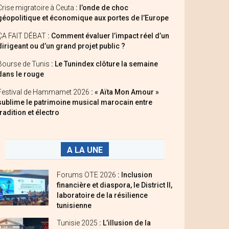
Crise migratoire à Ceuta
: l’onde de choc
géopolitique et économique aux portes de l’Europe
ÇA FAIT DÉBAT
: Comment évaluer l’impact réel d’un
dirigeant ou d’un grand projet public ?
Bourse de Tunis
: Le Tunindex clôture la semaine
dans le rouge
Festival de Hammamet 2026
: « Aïta Mon Amour »
sublime le patrimoine musical marocain entre
tradition et électro
A LA UNE
Forums OTE 2026
: Inclusion
financière et diaspora, le District II,
laboratoire de la résilience
tunisienne
Tunisie 2025
: L’illusion de la