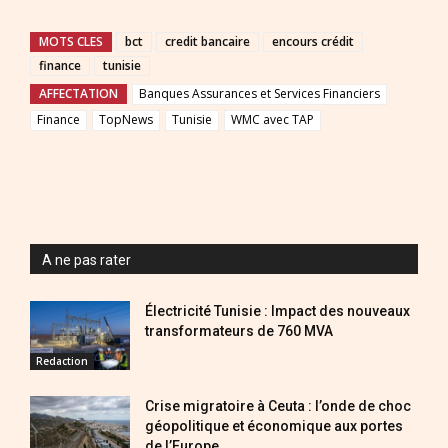
MOTS CLES
bct
credit bancaire
encours crédit
finance
tunisie
AFFECTATION
Banques Assurances et Services Financiers
Finance
TopNews
Tunisie
WMC avec TAP
A ne pas rater
Électricité Tunisie : Impact des nouveaux
transformateurs de 760 MVA
Redaction
Crise migratoire à Ceuta : l’onde de choc
géopolitique et économique aux portes
de l’Europe