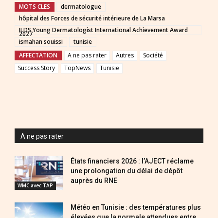
MOTS CLES
dermatologue
hôpital des Forces de sécurité intérieure de La Marsa
ILDS Young Dermatologist International Achievement Award
2027
ismahan souissi
tunisie
AFFECTATION
A ne pas rater
Autres
Société
Success Story
TopNews
Tunisie
A ne pas rater
États financiers 2026 : l’AJECT réclame
une prolongation du délai de dépôt
auprès du RNE
WMC avec TAP
Météo en Tunisie : des températures plus
élevées que la normale attendues entre