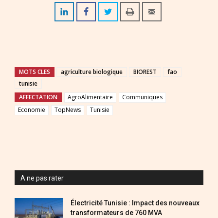
MOTS CLES
agriculture biologique
BIOREST
fao
tunisie
AFFECTATION
AgroAlimentaire
Communiques
Economie
TopNews
Tunisie
A ne pas rater
Électricité Tunisie : Impact des nouveaux
transformateurs de 760 MVA