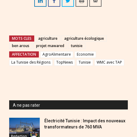
MOTS CLES
agriculture
agriculture écologique
ben arous
projet mawared
tunisie
AFFECTATION
AgroAlimentaire
Economie
La Tunisie des Régions
TopNews
Tunisie
WMC avec TAP
A ne pas rater
Électricité Tunisie : Impact des nouveaux
transformateurs de 760 MVA
Redaction