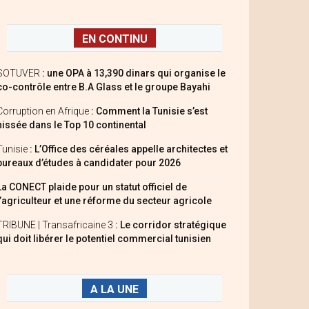
EN CONTINU
SOTUVER
: une OPA à 13,390 dinars qui organise le
co-contrôle entre B.A Glass et le groupe Bayahi
Corruption en Afrique
: Comment la Tunisie s’est
hissée dans le Top 10 continental
Tunisie
: L’Office des céréales appelle architectes et
bureaux d’études à candidater pour 2026
La CONECT plaide pour un statut officiel de
l’agriculteur et une réforme du secteur agricole
TRIBUNE | Transafricaine 3
: Le corridor stratégique
qui doit libérer le potentiel commercial tunisien
A LA UNE