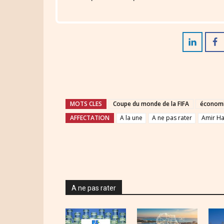
MOTS CLES
Coupe du monde de la FIFA
économi
AFFECTATION
A la une
A ne pas rater
Amir H
A ne pas rater