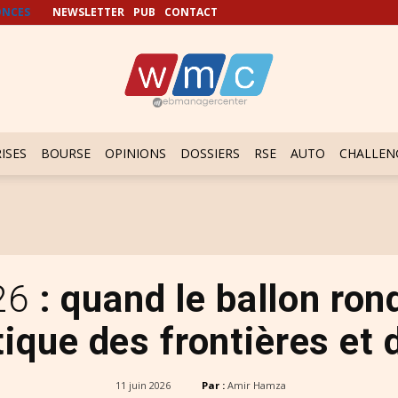
NCES
NEWSLETTER
PUB
CONTACT
ISES
BOURSE
OPINIONS
DOSSIERS
RSE
AUTO
CHALLEN
26
: quand le ballon ron
tique des frontières et 
11 juin 2026
Par :
Amir Hamza