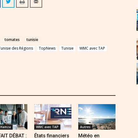
tomates
tunisie
Tunisie des Régions
TopNews
Tunisie
WMC avec TAP
 Hamza
WMC avec TAP
Autres
FAIT DÉBAT :
États financiers
Météo en