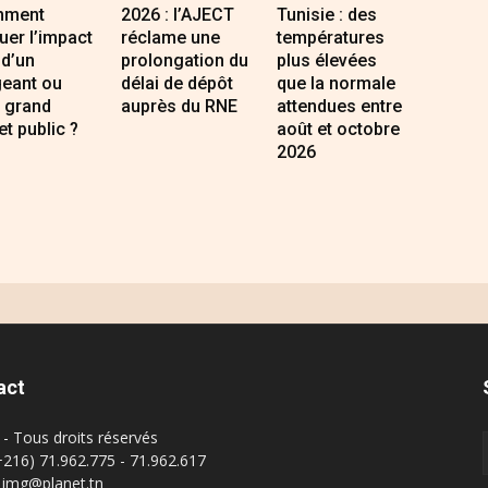
ment
2026 : l’AJECT
Tunisie : des
uer l’impact
réclame une
températures
 d’un
prolongation du
plus élevées
geant ou
délai de dépôt
que la normale
 grand
auprès du RNE
attendues entre
et public ?
août et octobre
2026
act
- Tous droits réservés
(+216) 71.962.775 - 71.962.617
: img@planet.tn