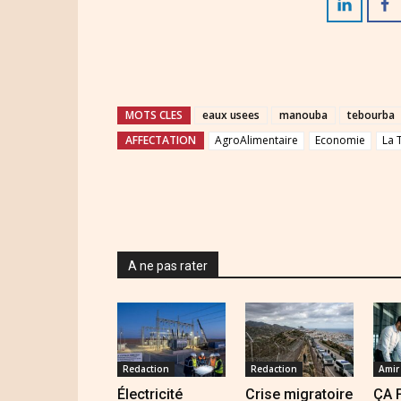
MOTS CLES
eaux usees
manouba
tebourba
AFFECTATION
AgroAlimentaire
Economie
La 
A ne pas rater
Redaction
Redaction
Amir
Électricité
Crise migratoire
ÇA 