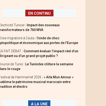
EN CONTINU
Électricité Tunisie
: Impact des nouveaux
transformateurs de 760 MVA
Crise migratoire à Ceuta
: l’onde de choc
géopolitique et économique aux portes de l’Europe
ÇA FAIT DÉBAT
: Comment évaluer l’impact réel d’un
dirigeant ou d’un grand projet public ?
Bourse de Tunis
: Le Tunindex clôture la semaine
dans le rouge
Festival de Hammamet 2026
: « Aïta Mon Amour »
sublime le patrimoine musical marocain entre
tradition et électro
A LA UNE