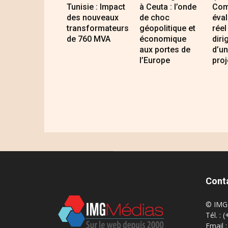
Tunisie : Impact
à Ceuta : l’onde
Com
des nouveaux
de choc
éval
transformateurs
géopolitique et
réel
de 760 MVA
économique
diri
aux portes de
d’un
l’Europe
proj
Cont
© IMG 
Tél. : 
Email 