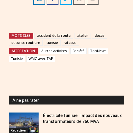
MOTS CLES
accident de la route
atelier
deces
securite routiere
tunisie
vitesse
AFFECTATION
Autres activites
Société
TopNews
Tunisie
WMC avec TAP
A ne pas rater
Électricité Tunisie : Impact des nouveaux
transformateurs de 760 MVA
Redaction