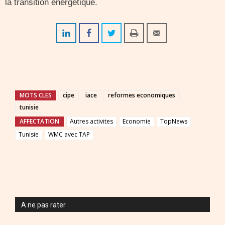
la transition énergétique.
MOTS CLES
cipe
iace
reformes economiques
tunisie
AFFECTATION
Autres activites
Economie
TopNews
Tunisie
WMC avec TAP
A ne pas rater