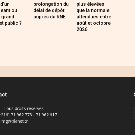
 d’un
prolongation du
plus élevées
geant ou
délai de dépôt
que la normale
 grand
auprès du RNE
attendues entre
et public ?
août et octobre
2026
act
- Tous droits réservés
(+216) 71.962.775 - 71.962.617
: img@planet.tn