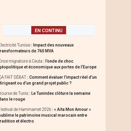
EN CONTINU
Électricité Tunisie
: Impact des nouveaux
transformateurs de 760 MVA
Crise migratoire à Ceuta
: l’onde de choc
géopolitique et économique aux portes de l’Europe
ÇA FAIT DÉBAT
: Comment évaluer l’impact réel d’un
dirigeant ou d’un grand projet public ?
Bourse de Tunis
: Le Tunindex clôture la semaine
dans le rouge
Festival de Hammamet 2026
: « Aïta Mon Amour »
sublime le patrimoine musical marocain entre
tradition et électro