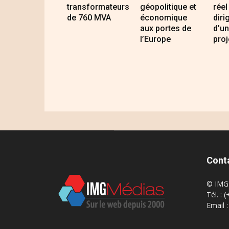
transformateurs
géopolitique et
réel
de 760 MVA
économique
diri
aux portes de
d’un
l’Europe
proj
Cont
© IMG 
Tél. : 
Email 