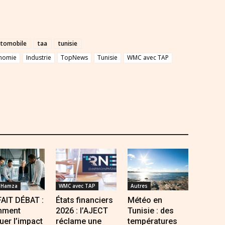
utomobile
taa
tunisie
nomie
Industrie
TopNews
Tunisie
WMC avec TAP
 Hamza
WMC avec TAP
Autres
FAIT DÉBAT :
États financiers
Météo en
ment
2026 : l’AJECT
Tunisie : des
uer l’impact
réclame une
températures