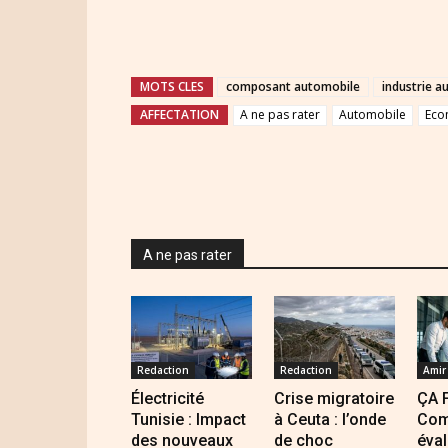
MOTS CLES
composant automobile
industrie a
AFFECTATION
A ne pas rater
Automobile
Eco
A ne pas rater
Redaction
Redaction
Amir
Électricité
Crise migratoire
ÇA 
Tunisie : Impact
à Ceuta : l’onde
Com
des nouveaux
de choc
éval