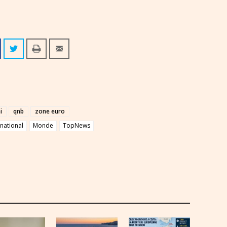
i
qnb
zone euro
rnational
Monde
TopNews