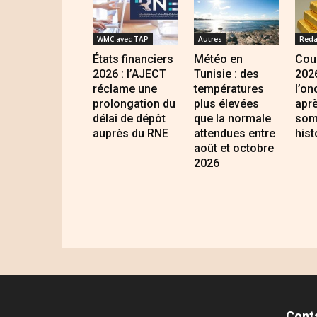
WMC avec TAP
Autres
Reda
États financiers
Météo en
Cour
2026 : l’AJECT
Tunisie : des
2026
réclame une
températures
l’on
prolongation du
plus élevées
apr
délai de dépôt
que la normale
som
auprès du RNE
attendues entre
hist
août et octobre
2026
Cont