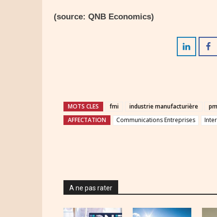
(source: QNB Economics)
MOTS CLES
fmi
industrie manufacturière
pm
AFFECTATION
Communications Entreprises
Inte
A ne pas rater