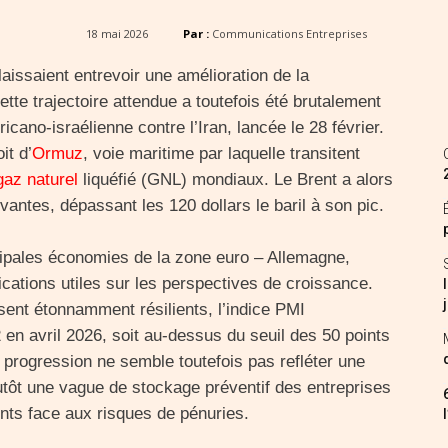
18 mai 2026
Par :
Communications Entreprises
laissaient entrevoir une amélioration de la
te trajectoire attendue a toutefois été brutalement
cano-israélienne contre l’Iran, lancée le 28 février.
it d’
Ormuz
, voie maritime par laquelle transitent
gaz naturel
liquéfié (GNL) mondiaux. Le Brent a alors
antes, dépassant les 120 dollars le baril à son pic.
ipales économies de la zone euro – Allemagne,
ications utiles sur les perspectives de croissance.
ent étonnamment résilients, l’indice PMI
 en avril 2026, soit au-dessus du seuil des 50 points
 progression ne semble toutefois pas refléter une
utôt une vague de stockage préventif des entreprises
nts face aux risques de pénuries.