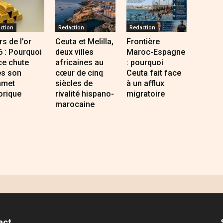
ction
Redaction
Redaction
s de l’or
Ceuta et Melilla,
Frontière
 : Pourquoi
deux villes
Maroc-Espagne
ce chute
africaines au
: pourquoi
ès son
cœur de cinq
Ceuta fait face
met
siècles de
à un afflux
orique
rivalité hispano-
migratoire
marocaine
act