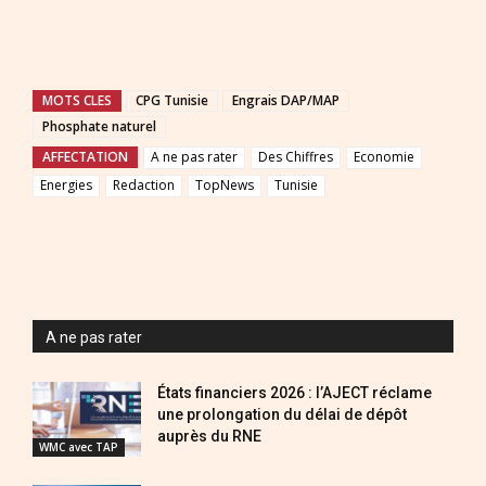
MOTS CLES
CPG Tunisie
Engrais DAP/MAP
Phosphate naturel
AFFECTATION
A ne pas rater
Des Chiffres
Economie
Energies
Redaction
TopNews
Tunisie
A ne pas rater
États financiers 2026 : l’AJECT réclame
une prolongation du délai de dépôt
auprès du RNE
WMC avec TAP