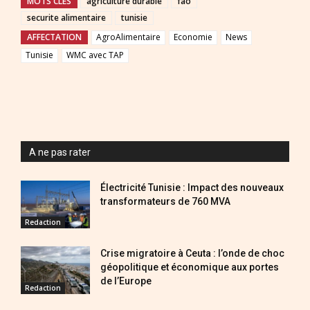
MOTS CLES
agriculture durable
fao
securite alimentaire
tunisie
AFFECTATION
AgroAlimentaire
Economie
News
Tunisie
WMC avec TAP
A ne pas rater
Électricité Tunisie : Impact des nouveaux
transformateurs de 760 MVA
Redaction
Crise migratoire à Ceuta : l’onde de choc
géopolitique et économique aux portes
de l’Europe
Redaction