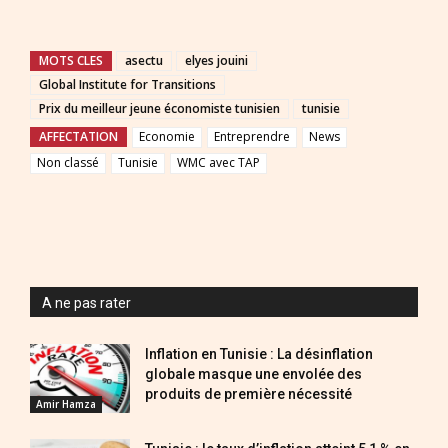
MOTS CLES
asectu
elyes jouini
Global Institute for Transitions
Prix du meilleur jeune économiste tunisien
tunisie
AFFECTATION
Economie
Entreprendre
News
Non classé
Tunisie
WMC avec TAP
A ne pas rater
Inflation en Tunisie : La désinflation
globale masque une envolée des
produits de première nécessité
Amir Hamza