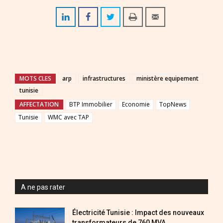
MOTS CLES
arp
infrastructures
ministère equipement
tunisie
AFFECTATION
BTP Immobilier
Economie
TopNews
Tunisie
WMC avec TAP
A ne pas rater
Électricité Tunisie : Impact des nouveaux
transformateurs de 760 MVA