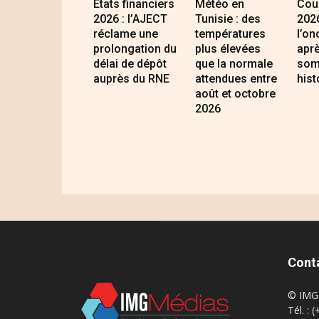
États financiers
Météo en
Cour
2026 : l’AJECT
Tunisie : des
2026
réclame une
températures
l’on
prolongation du
plus élevées
apr
délai de dépôt
que la normale
som
auprès du RNE
attendues entre
hist
août et octobre
2026
Cont
© IMG 
Tél. : 