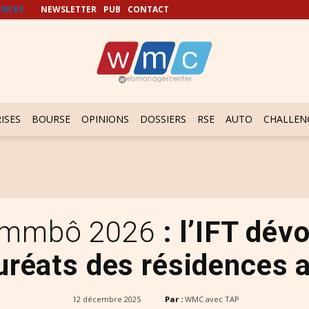
NCES
NEWSLETTER
PUB
CONTACT
ISES
BOURSE
OPINIONS
DOSSIERS
RSE
AUTO
CHALLEN
lammbô 2026
: l’IFT dév
auréats des résidences a
12 décembre 2025
Par :
WMC avec TAP