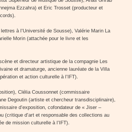
titut Supérieur de Musique de Sousse), Anas Ghrab
nnejma Ezzahra) et Eric Trosset (producteur et
cords).
ettres à l’Université de Sousse), Valérie Marin La
arielle Morin (attachée pour le livre et les
cène et directeur artistique de la compagnie Les
vaine et dramaturge, ancienne lauréate de la Villa
ation et action culturelle à l’IFT).
osition), Clélia Coussonnet (commissaire
ne Degoutin (artiste et chercheur transdisciplinaire),
ssaire d’exposition, cofondateur de « Jiser –
 (critique d’art et responsable des collections au
 de mission culturelle à l’IFT).