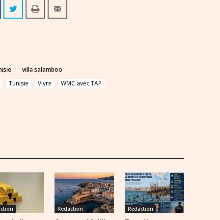
nisie
villa salamboo
Tunisie
Vivre
WMC avec TAP
ction
Redaction
Redaction