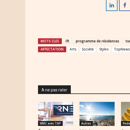
MOTS CLES
ift
programme de résidences
tu
AFFECTATION
Arts
Société
Styles
TopNews
A ne pas rater
WMC avec TAP
Autres
Reda