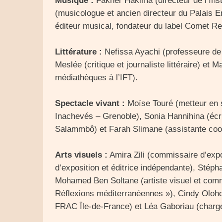
Musique :
Fakher Hakima (directeur de l’Ins
(musicologue et ancien directeur du Palais E
éditeur musical, fondateur du label Comet Re
Littérature :
Nefissa Ayachi (professeure de l
Meslée (critique et journaliste littéraire) et M
médiathèques à l’IFT).
Spectacle vivant :
Moïse Touré (metteur en s
Inachevés – Grenoble), Sonia Hannihina (écri
Salammbô) et Farah Slimane (assistante coopér
Arts visuels :
Amira Zili (commissaire d’exp
d’exposition et éditrice indépendante), Stépha
Mohamed Ben Soltane (artiste visuel et commi
Réflexions méditerranéennes »), Cindy Olohou
FRAC Île-de-France) et Léa Gaboriau (chargée