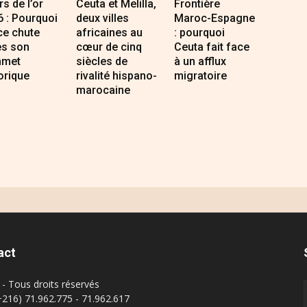
s de l’or
Ceuta et Melilla,
Frontière
 : Pourquoi
deux villes
Maroc-Espagne
ce chute
africaines au
: pourquoi
ès son
cœur de cinq
Ceuta fait face
met
siècles de
à un afflux
orique
rivalité hispano-
migratoire
marocaine
act
- Tous droits réservés
(+216) 71.962.775 - 71.962.617