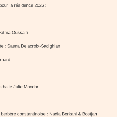
pour la résidence 2026 :
Fatma Oussaifi
née : Saena Delacroix-Sadighian
ernard
naoui & Nathalie Julie Mondor
st berbère constantinoise : Nadia Berkani & Bostjan