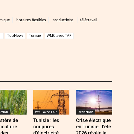
omique
horaires flexibles
productivite
télétravail
i
TopNews
Tunisie
WMC avec TAP
ction
WMC avec TAP
Redaction
stère de
Tunisie : les
Crise électrique
riculture :
coupures
en Tunisie : l’été
 des
d’électricité
2026 révèle la