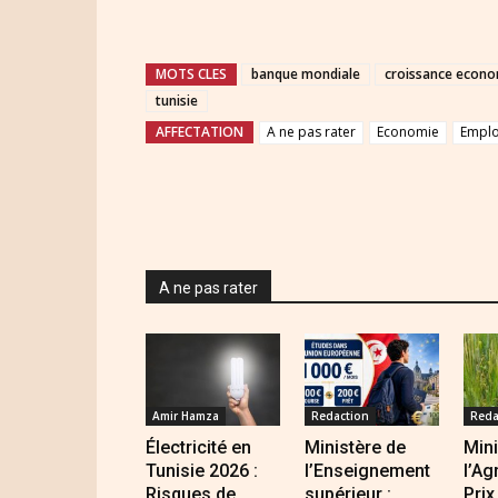
MOTS CLES
banque mondiale
croissance econ
tunisie
AFFECTATION
A ne pas rater
Economie
Emplo
A ne pas rater
Amir Hamza
Redaction
Reda
Électricité en
Ministère de
Mini
Tunisie 2026 :
l’Enseignement
l’Ag
Risques de
supérieur :
Prix