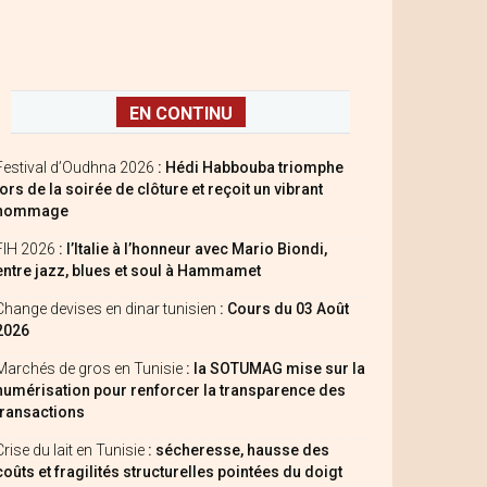
EN CONTINU
Festival d’Oudhna 2026
: Hédi Habbouba triomphe
lors de la soirée de clôture et reçoit un vibrant
hommage
FIH 2026
: l’Italie à l’honneur avec Mario Biondi,
entre jazz, blues et soul à Hammamet
Change devises en dinar tunisien
: Cours du 03 Août
2026
Marchés de gros en Tunisie
: la SOTUMAG mise sur la
numérisation pour renforcer la transparence des
transactions
Crise du lait en Tunisie
: sécheresse, hausse des
coûts et fragilités structurelles pointées du doigt