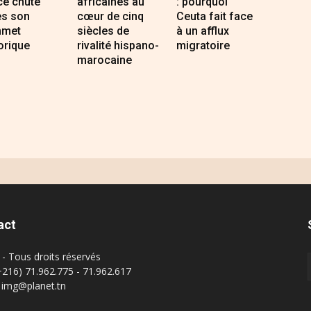
ce chute
africaines au
: pourquoi
ès son
cœur de cinq
Ceuta fait face
met
siècles de
à un afflux
orique
rivalité hispano-
migratoire
marocaine
act
- Tous droits réservés
(+216) 71.962.775 - 71.962.617
: img@planet.tn