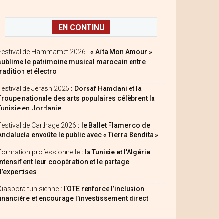
EN CONTINU
Festival de Hammamet 2026
: « Aïta Mon Amour »
sublime le patrimoine musical marocain entre
tradition et électro
Festival de Jerash 2026
: Dorsaf Hamdani et la
Troupe nationale des arts populaires célèbrent la
Tunisie en Jordanie
Festival de Carthage 2026
: le Ballet Flamenco de
Andalucía envoûte le public avec « Tierra Bendita »
Formation professionnelle
: la Tunisie et l’Algérie
intensifient leur coopération et le partage
d’expertises
Diaspora tunisienne
: l’OTE renforce l’inclusion
financière et encourage l’investissement direct