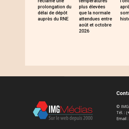
réclame une
températures
l’on
prolongation du
plus élevées
apr
délai de dépôt
que la normale
som
auprès du RNE
attendues entre
hist
août et octobre
2026
Cont
© IMG 
Tél. : 
Email 