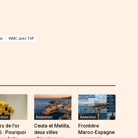
ie
WMC avec TAP
ction
Redaction
Redaction
s de l’or
Ceuta et Melilla,
Frontière
 : Pourquoi
deux villes
Maroc-Espagne