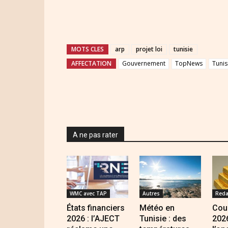
MOTS CLES
arp
projet loi
tunisie
AFFECTATION
Gouvernement
TopNews
Tunis
A ne pas rater
WMC avec TAP
Autres
Reda
États financiers
Météo en
Cour
2026 : l’AJECT
Tunisie : des
2026