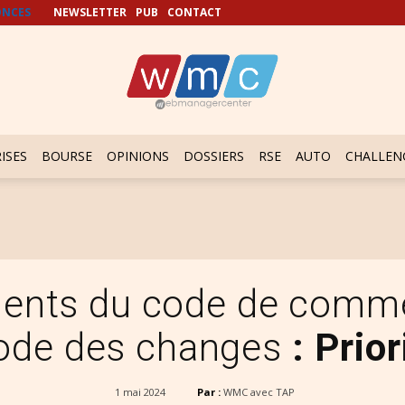
NCES
NEWSLETTER
PUB
CONTACT
ISES
BOURSE
OPINIONS
DOSSIERS
RSE
AUTO
CHALLEN
nts du code de comme
code des changes
: Prio
1 mai 2024
Par :
WMC avec TAP