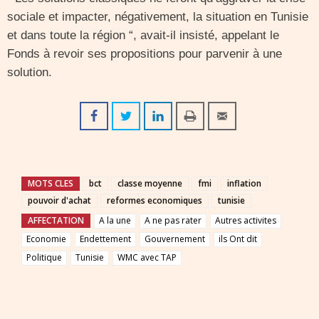
sociale et impacter, négativement, la situation en Tunisie
et dans toute la région “, avait-il insisté, appelant le
Fonds à revoir ses propositions pour parvenir à une
solution.
MOTS CLES
bct
classe moyenne
fmi
inflation
pouvoir d'achat
reformes economiques
tunisie
AFFECTATION
A la une
A ne pas rater
Autres activites
Economie
Endettement
Gouvernement
ils Ont dit
Politique
Tunisie
WMC avec TAP