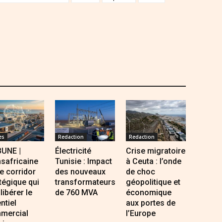
es
Redaction
Redaction
BUNE |
Électricité
Crise migratoire
safricaine
Tunisie : Impact
à Ceuta : l’onde
Le corridor
des nouveaux
de choc
tégique qui
transformateurs
géopolitique et
 libérer le
de 760 MVA
économique
ntiel
aux portes de
mercial
l’Europe