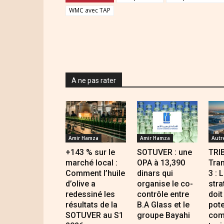
WMC avec TAP
A ne pas rater
Amir Hamza
Amir Hamza
Autr
+143 % sur le
SOTUVER : une
TRI
marché local :
OPA à 13,390
Tran
Comment l’huile
dinars qui
3 : 
d’olive a
organise le co-
stra
redessiné les
contrôle entre
doit
résultats de la
B.A Glass et le
pote
SOTUVER au S1
groupe Bayahi
com