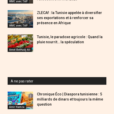
WMC avec TAP
ZLECAf : la Tunisie appelée à diversifier
ses exportations et à renforcer sa
présence en Afrique
WMC avec TAP
Tunisie, le paradoxe agricole : Quand la
pluie nourrit… la spéculation
Amel BelHadj Ali
A ne pas rater
Chronique Éco | Diaspora tunisienne : 5
milliards de dinars et toujours la même
question
Amir Hamza