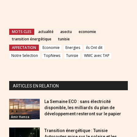
MOTS CLES
actualité
asectu
economie
transition énergétique
tunisie
AFFECTATION
Economie
Energies
ils Ont dit
Notre Selection
TopNews
Tunisie
WMC avec TAP
ARTICLES EN RELATION
La Semaine ECO : sans électricité
disponible, les milliards du plan de
développement resteront sur le papier
Amir Hamza
Transition énergétique : Tunisie
Autoroutes mise sur le solaire et les