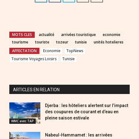
MOTS CLES
actualité
arrivées touristique
economie
tourisme
touriste
tozeur
tunisie
unités hotelieres
AFFECTATION
Economie
TopNews
Tourisme Voyages Loisirs
Tunisie
ARTICLES EN RELATION
Djerba : les hôteliers alertent sur l’impact
des coupures de courant et d’eau en
pleine saison estivale
WMC avec TAP
Nabeul-Hammamet : les arrivées