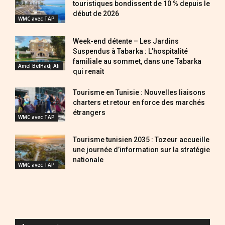
touristiques bondissent de 10 % depuis le
début de 2026
WMC avec TAP
Week-end détente – Les Jardins
Suspendus à Tabarka : L’hospitalité
familiale au sommet, dans une Tabarka
Amel BelHadj Ali
qui renaît
Tourisme en Tunisie : Nouvelles liaisons
charters et retour en force des marchés
étrangers
WMC avec TAP
Tourisme tunisien 2035 : Tozeur accueille
une journée d’information sur la stratégie
nationale
WMC avec TAP