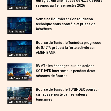
enregistrent une hausse de 4,2% de leurs
revenus au 1er semestre 2026
WMC avec TAP
Semaine Boursière : Consolidation
technique sous contrôle et prises de
bénéfices
Amir Hamza
Bourse de Tunis : le Tunindex progresse
de 0,47 % grâce à la forte activité sur
AMEN BANK
WMC avec TAP
BVMT : les échanges sur les actions
SOTUVER interrompus pendant deux
séances de Bourse
WMC avec TAP
Bourse de Tunis : le TUNINDEX poursuit
sa hausse, porté par les valeurs
bancaires
WMC avec TAP