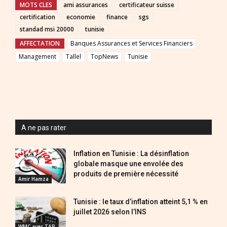
MOTS CLES
ami assurances
certificateur suisse
certification
economie
finance
sgs
standad msi 20000
tunisie
AFFECTATION
Banques Assurances et Services Financiers
Management
Tallel
TopNews
Tunisie
A ne pas rater
Inflation en Tunisie : La désinflation
globale masque une envolée des
produits de première nécessité
Amir Hamza
Tunisie : le taux d’inflation atteint 5,1 % en
juillet 2026 selon l’INS
WMC avec TAP