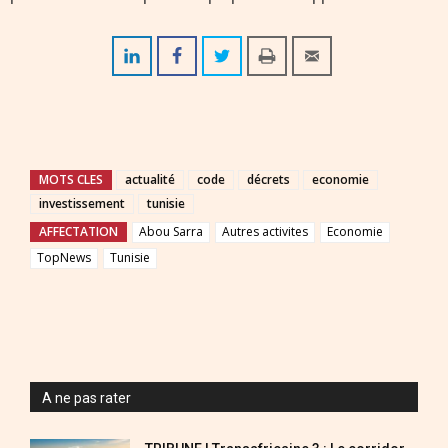
MOTS CLES
actualité
code
décrets
economie
investissement
tunisie
AFFECTATION
Abou Sarra
Autres activites
Economie
TopNews
Tunisie
A ne pas rater