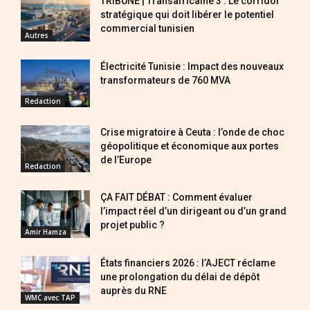
TRIBUNE | Transafricaine 3 : Le corridor
stratégique qui doit libérer le potentiel
commercial tunisien
Autres
Électricité Tunisie : Impact des nouveaux
transformateurs de 760 MVA
Redaction
Crise migratoire à Ceuta : l’onde de choc
géopolitique et économique aux portes
de l’Europe
Redaction
ÇA FAIT DÉBAT : Comment évaluer
l’impact réel d’un dirigeant ou d’un grand
projet public ?
Amir Hamza
États financiers 2026 : l’AJECT réclame
une prolongation du délai de dépôt
auprès du RNE
WMC avec TAP