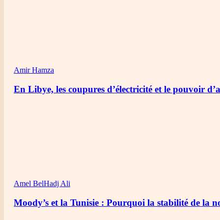
Amir Hamza
En Libye, les coupures d’électricité et le pouvoir d’a
Amel BelHadj Ali
Moody’s et la Tunisie : Pourquoi la stabilité de la