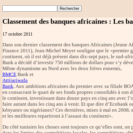
Classement des banques africaines
: Les ba
17 octobre 2011
Dans son dernier classement des banques Africaines (Jeune Af
Finance 2011), Jean-Michel Meyer souligne que le «premier 
continent, où il est déjà présent dans dix-sept pays, le sud-afr
Bank a décidé d’investir 750 millions de dollars pour s’y dév
Même dynamisme au Nord avec les deux frères ennemis,
BMCE
Bank et
Attijariwafa
Bank
. Aux ambitions africaines du premier avec sa filiale BO
en consacrant le quart de ses fonds propres consolidés à son
le continent, investissant dans douze pays en cinq ans avec l’
faire autant dans les cinq ans à venir. Et que dire d’Ecobank 
kényanes ou nigérianes? Ces dernières, mises à mal en 2008, s
et les meilleures repartiront à l’assaut du continent».
Du côté tunisien les choses sont toujours ce qu’elles sont, on p
dans les limites des compétitions locales, les compétitions afr