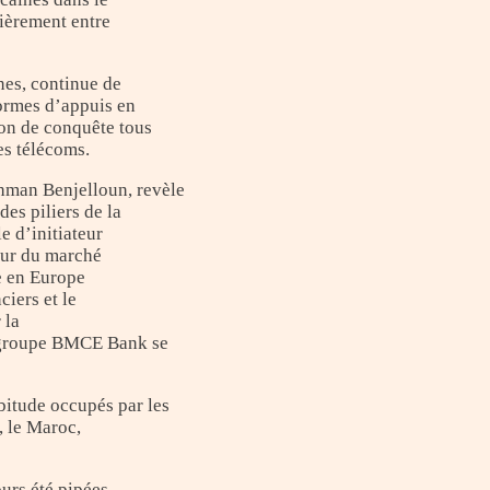
lièrement entre
nes, continue de
formes d’appuis en
on de conquête tous
es télécoms.
hman Benjelloun, revèle
es piliers de la
e d’initiateur
cœur du marché
e en Europe
ciers et le
 la
u groupe BMCE Bank se
itude occupés par les
, le Maroc,
ours été pipées,