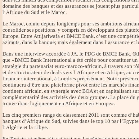
domaine des banques et des assurances se jouent plus particu
l’Afrique du Sud et le Maroc.
Le Maroc, connu depuis longtemps pour ses ambitions africai
consolider ses positions, y compris en développant des plate
Europe. Entre Attijariwafa et BMCE Bank, c’est une compétiti
azimuts, dans la banque; mais également dans l’assurance et l
Dans une interview accordée à JA, le PDG de BMCE Bank, Ot
que «BMCE Bank International a été créée pour constituer un d
stratégie du partenariat euro-maroco-africain, à travers son rôl
et de structurateur de deals vers l’Afrique et en Afrique, au 
financier international, à Londres précisément. Notre présenc
continuera d’être une plateforme pivot entre les marchés finan
continent africain, en synergie avec BOA et en capitalisant sur
complémentarité des activités des deux groupes. La place d
trouve donc logiquement en Afrique et en Europe».
Les cinq premiers rangs du classement 2011 sont comme d’hab
banques d’Afrique du Sud, suivies dans le top 10 par l’Egypte
l’Algérie et la Libye.
En Tunisie, et même s’il est vrai que les règles du jeu ont touj