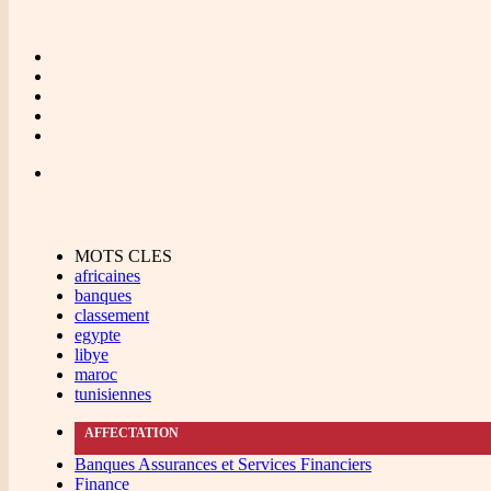
MOTS CLES
africaines
banques
classement
egypte
libye
maroc
tunisiennes
AFFECTATION
Banques Assurances et Services Financiers
Finance