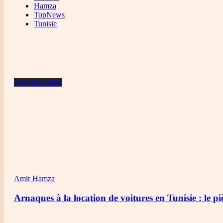
Hamza
TopNews
Tunisie
A ne pas rater
Amir Hamza
Arnaques à la location de voitures en Tunisie : le pi