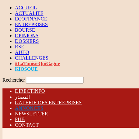
ACCUEIL
ACTUALITE
ECOFINANCE
ENTREPRISES
BOURSE
OPINIONS
DOSSIERS
RSE
AUTO
CHALLENGES
#LaTunisieQuiGagne
KIOSQUE
Rechercher
DIRECTINFO
المصدر
GALERIE DES ENTREPRISES
ANNONCES
NEWSLETTER
PUB
CONTACT