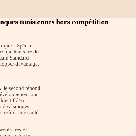
nques tunisiennes hors compétition
rique – Spécial
groupe bancaire du
icain Standard
elopper davantage.
A, le second répond
 développement sur
objectif d’en
ou des banques
e refont une santé,
réfère rester
icaines dans le