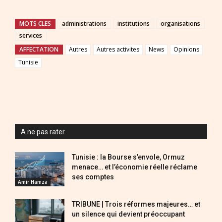
MOTS CLES
administrations
institutions
organisations
services
AFFECTATION
Autres
Autres activites
News
Opinions
Tunisie
A ne pas rater
Tunisie : la Bourse s’envole, Ormuz
menace… et l’économie réelle réclame
ses comptes
Amir Hamza
TRIBUNE | Trois réformes majeures… et
un silence qui devient préoccupant