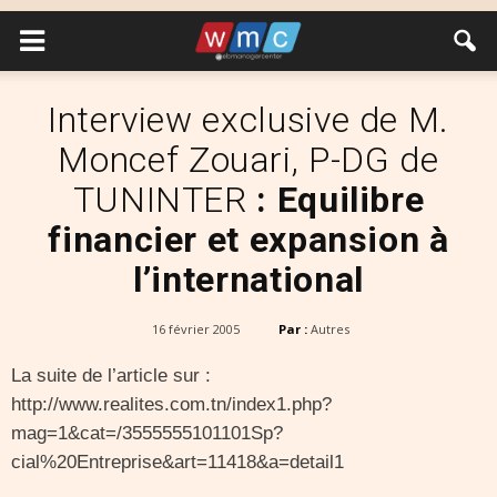
Interview exclusive de M.
Moncef Zouari, P-DG de
TUNINTER
: Equilibre
financier et expansion à
l’international
16 février 2005
Par :
Autres
La suite de l’article sur :
http://www.realites.com.tn/index1.php?
mag=1&cat=/3555555101101Sp?
cial%20Entreprise&art=11418&a=detail1