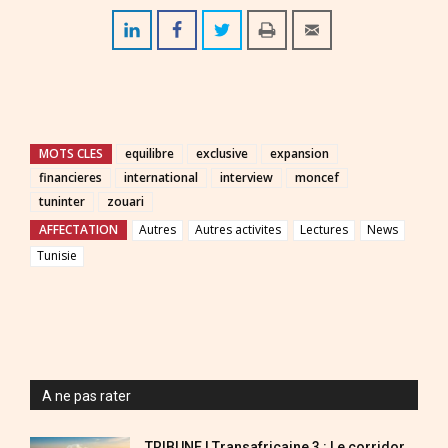
MOTS CLES
equilibre
exclusive
expansion
financieres
international
interview
moncef
tuninter
zouari
AFFECTATION
Autres
Autres activites
Lectures
News
Tunisie
A ne pas rater
TRIBUNE | Transafricaine 3 : Le corridor