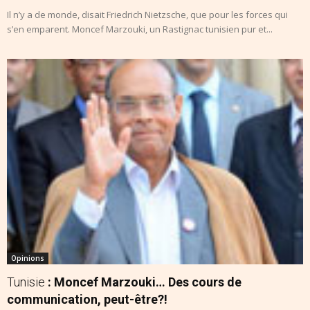
Il n’y a de monde, disait Friedrich Nietzsche, que pour les forces qui
s’en emparent. Moncef Marzouki, un Rastignac tunisien pur et...
Opinions
Tunisie
: Moncef Marzouki… Des cours de
communication, peut-être?!