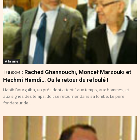
A la une
Tunisie
: Rached Ghannouchi, Moncef Marzouki et
Hechmi Hamdi… Ou le retour du refoulé !
Habib Bourguiba, un président attentif aux temps, aux hommes, et
aux signes des temps, doit se retourner dans sa tombe. Le père
fondateur de...