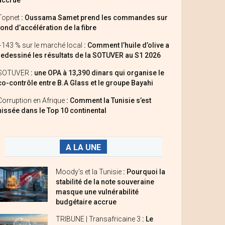
accrue
Topnet
: Oussama Samet prend les commandes sur
fond d’accélération de la fibre
+143 % sur le marché local
: Comment l’huile d’olive a
redessiné les résultats de la SOTUVER au S1 2026
SOTUVER
: une OPA à 13,390 dinars qui organise le
co-contrôle entre B.A Glass et le groupe Bayahi
Corruption en Afrique
: Comment la Tunisie s’est
hissée dans le Top 10 continental
A LA UNE
Moody’s et la Tunisie
: Pourquoi la
stabilité de la note souveraine
masque une vulnérabilité
budgétaire accrue
TRIBUNE | Transafricaine 3
: Le