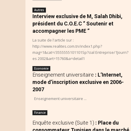
-------------------------
Autres
Interview exclusive de M, Salah Dhibi,
président du C.O.E.C “ Soutenir et
accompagner les PME ”
La suite de l'article sur :
http://www.realites.com.tn/index1.php?
mag=1&cat=/3555555101101Sp?cial Entreprise/1Journ?
es 2002&art=15760&a=detail1
Economie
Enseignement universitaire
: L’Internet,
mode d’inscription exclusive en 2006-
2007
Enseignement universitaire ...
Finance
Enquête exclusive (Suite 1)
: Place du
consommateur Tunisien dans le marché