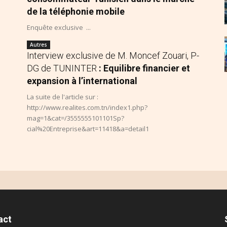
de la téléphonie mobile
Enquête exclusive ...
Autres
Interview exclusive de M. Moncef Zouari, P-
DG de TUNINTER
: Equilibre financier et
expansion à l’international
La suite de l'article sur :
http://www.realites.com.tn/index1.php?
mag=1&cat=/3555555101101Sp?
cial%20Entreprise&art=11418&a=detail1
act