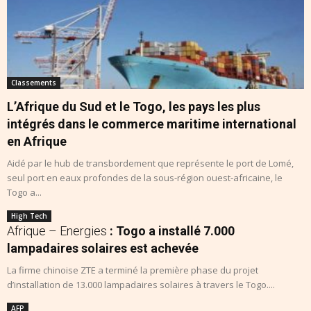
Classements
L’Afrique du Sud et le Togo, les pays les plus
intégrés dans le commerce maritime international
en Afrique
Aidé par le hub de transbordement que représente le port de Lomé,
seul port en eaux profondes de la sous-région ouest-africaine, le
Togo a...
High Tech
Afrique – Energies
: Togo a installé 7.000
lampadaires solaires est achevée
La firme chinoise ZTE a terminé la première phase du projet
d’installation de 13.000 lampadaires solaires à travers le Togo....
AFP