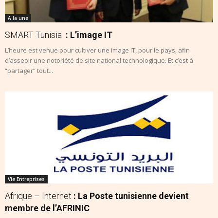
A la une
SMART Tunisia
: L’image IT
L’heure est venue pour cultiver une image IT, pour le pays, afin
d’asseoir une notoriété de site national technologique. Et c’est à
“partager“ tout...
Vie Entreprises
Afrique – Internet
: La Poste tunisienne devient
membre de l’AFRINIC