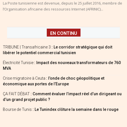
La Poste tunisienne est devenue, depuis le 25 juillet 2016, membre de
l’Organisation africaine des ressources Internet (AFRINIC)...
EN CONTINU
TRIBUNE | Transafricaine 3
: Le corridor stratégique qui doit
libérer le potentiel commercial tunisien
Électricité Tunisie
: Impact des nouveaux transformateurs de 760
MVA
Crise migratoire à Ceuta
: l’onde de choc géopolitique et
économique aux portes de l’Europe
ÇA FAIT DÉBAT
: Comment évaluer l’impact réel d’un dirigeant ou
d’un grand projet public ?
Bourse de Tunis
: Le Tunindex clôture la semaine dans le rouge