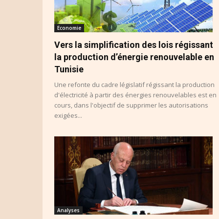
Economie
Vers la simplification des lois régissant
la production d’énergie renouvelable en
Tunisie
Une refonte du cadre législatif régissant la production
d'électricité à partir des énergies renouvelables est en
cours, dans l'objectif de supprimer les autorisations
exigées...
Analyses