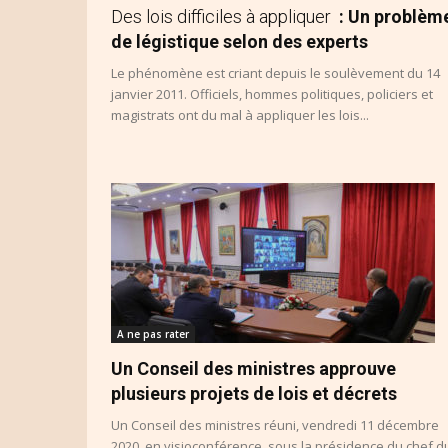
Des lois difficiles à appliquer
: Un problèm
de légistique selon des experts
Le phénomène est criant depuis le soulèvement du 14
janvier 2011. Officiels, hommes politiques, policiers et
magistrats ont du mal à appliquer les lois...
A ne pas rater
Un Conseil des ministres approuve
plusieurs projets de lois et décrets
Un Conseil des ministres réuni, vendredi 11 décembre
2020, en visioconférence, sous la présidence du chef d