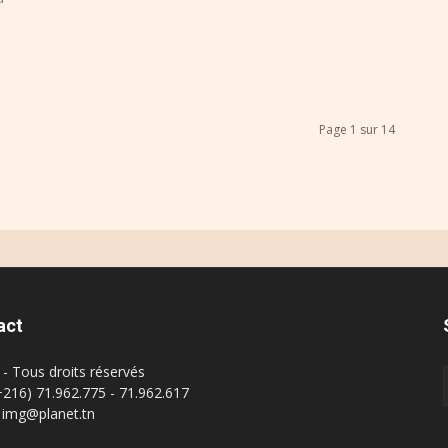
Page 1 sur 14
act
- Tous droits réservés
(+216) 71.962.775 - 71.962.617
: img@planet.tn