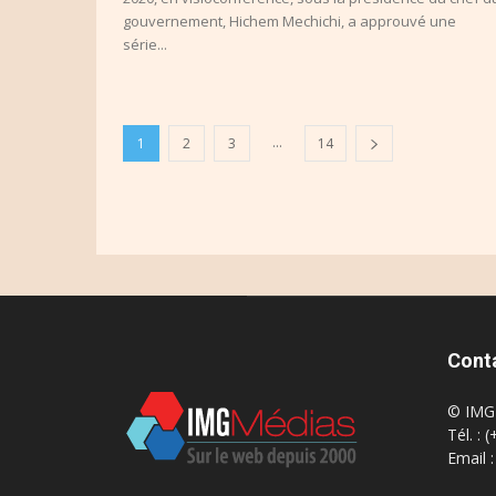
gouvernement, Hichem Mechichi, a approuvé une
série...
...
1
2
3
14
Cont
© IMG 
Tél. : 
Email 