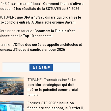
+143 % sur le marché local
: Comment l’huile d’olive a
redessiné les résultats de la SOTUVER au S1 2026
SOTUVER
: une OPA à 13,390 dinars qui organise le
co-contrôle entre B.A Glass et le groupe Bayahi
Corruption en Afrique
: Comment la Tunisie s’est
hissée dans le Top 10 continental
Tunisie
: L’Office des céréales appelle architectes et
bureaux d’études à candidater pour 2026
A LA UNE
TRIBUNE | Transafricaine 3
: Le
corridor stratégique qui doit
libérer le potentiel commercial
tunisien
Forums OTE 2026
: Inclusion
financière et diaspora, le District II,