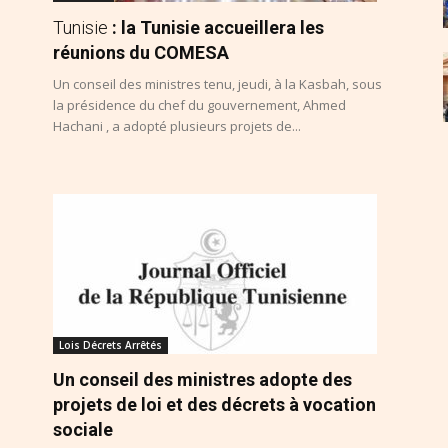
Tunisie
: la Tunisie accueillera les
réunions du COMESA
Un conseil des ministres tenu, jeudi, à la Kasbah, sous
la présidence du chef du gouvernement, Ahmed
Hachani , a adopté plusieurs projets de...
Lois Décrets Arrêtés
Un conseil des ministres adopte des
projets de loi et des décrets à vocation
sociale