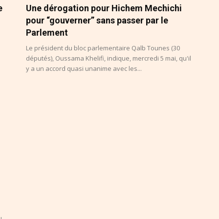
e
Une dérogation pour Hichem Mechichi
pour “gouverner” sans passer par le
Parlement
Le président du bloc parlementaire Qalb Tounes (30
députés), Oussama Khelifi, indique, mercredi 5 mai, qu'il
y a un accord quasi unanime avec les...
u