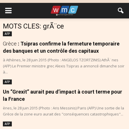
MOTS CLES: grÃ¨ce
AFP
Grèce
: Tsipras confirme la fermeture temporaire
des banques et un contrôle des capitaux
à Athènes, le 28 juin 2015 (Photo : ANGELOS TZORTZINIS) AthÃ¨nes
(AFP) Le Premier ministre grec Alexis Tsipras a annoncé dimanche soir
à...
AFP
Un “Grexit” aurait peu d’impact à court terme pour
la France
ènes, le 28 juin 2015 (Photo : Aris Messinis) Paris (AFP) Une sortie de la
Grèce de la zone euro aurait des "conséquences catastrophiques"...
AFP