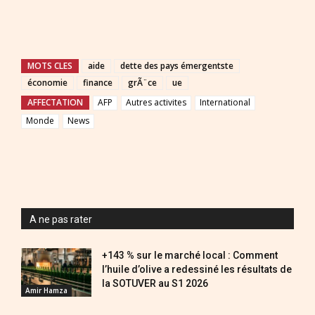
MOTS CLES
aide
dette des pays émergentste
économie
finance
grÃ¨ce
ue
AFFECTATION
AFP
Autres activites
International
Monde
News
A ne pas rater
+143 % sur le marché local : Comment
l’huile d’olive a redessiné les résultats de
la SOTUVER au S1 2026
Amir Hamza