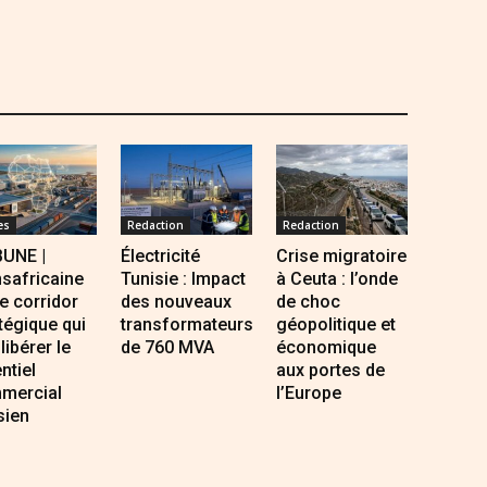
es
Redaction
Redaction
BUNE |
Électricité
Crise migratoire
safricaine
Tunisie : Impact
à Ceuta : l’onde
Le corridor
des nouveaux
de choc
tégique qui
transformateurs
géopolitique et
 libérer le
de 760 MVA
économique
ntiel
aux portes de
mercial
l’Europe
sien