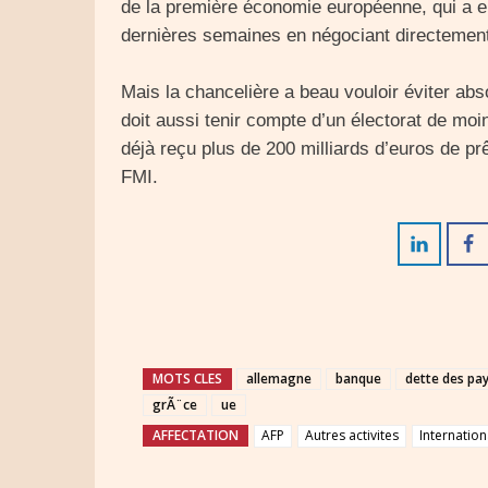
de la première économie européenne, qui a e
dernières semaines en négociant directement
Mais la chancelière a beau vouloir éviter abs
doit aussi tenir compte d’un électorat de moi
déjà reçu plus de 200 milliards d’euros de pr
FMI.
MOTS CLES
allemagne
banque
dette des pa
grÃ¨ce
ue
AFFECTATION
AFP
Autres activites
Internation