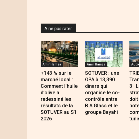
A ne pas rater
Amir Hamza
Amir Hamza
Autr
+143 % sur le
SOTUVER : une
TRI
marché local :
OPA à 13,390
Tran
Comment l’huile
dinars qui
3 : 
d’olive a
organise le co-
stra
redessiné les
contrôle entre
doit
résultats de la
B.A Glass et le
pote
SOTUVER au S1
groupe Bayahi
com
2026
tuni