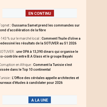
EN CONTINU
Topnet
: Oussama Samet prend les commandes sur
fond d’accélération de la fibre
+143 % sur le marché local
: Comment l’huile d’olive a
redessiné les résultats de la SOTUVER au S1 2026
SOTUVER
: une OPA à 13,390 dinars qui organise le
co-contrôle entre B.A Glass et le groupe Bayahi
Corruption en Afrique
: Comment la Tunisie s’est
hissée dans le Top 10 continental
Tunisie
: L’Office des céréales appelle architectes et
bureaux d’études à candidater pour 2026
A LA UNE