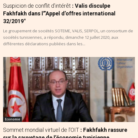
Suspicion de conflit d’intérêt
: Valis disculpe
Fakhfakh dans l'”Appel d’offres international
32/2019″
Le groupement de sociétés SOTEME, VALIS, SERPOL, un consortium de
sociétés tunisiennes, a répondu, dimanche 12 juillet 2020, aux
différentes déclarations publiées dans les...
Economie
Sommet mondial virtuel de l’OIT
: Fakhfakh rassure
sur la sauvetage de l’économie tunisienne