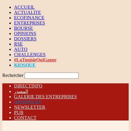
ACCUEIL
ACTUALITE
ECOFINANCE
ENTREPRISES
BOURSE
OPINIONS
DOSSIERS
RSE
AUTO
CHALLENGES
#LaTunisieQuiGagne
KIOSQUE
Rechercher
DIRECTINFO
المصدر
GALERIE DES ENTREPRISES
ANNONCES
NEWSLETTER
PUB
CONTACT