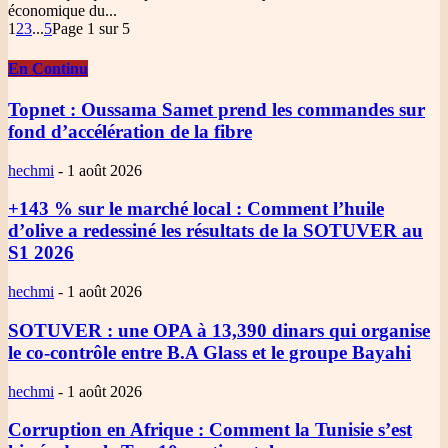
économique du...
1
2
3
...
5
Page 1 sur 5
En Continu
Topnet
: Oussama Samet prend les commandes sur
fond d’accélération de la fibre
hechmi
-
1 août 2026
+143 % sur le marché local
: Comment l’huile
d’olive a redessiné les résultats de la SOTUVER au
S1 2026
hechmi
-
1 août 2026
SOTUVER
: une OPA à 13,390 dinars qui organise
le co-contrôle entre B.A Glass et le groupe Bayahi
hechmi
-
1 août 2026
Corruption en Afrique
: Comment la Tunisie s’est