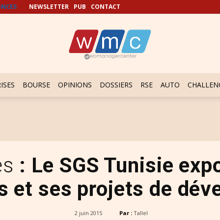
NCES
NEWSLETTER
PUB
CONTACT
ISES
BOURSE
OPINIONS
DOSSIERS
RSE
AUTO
CHALLEN
es
: Le SGS Tunisie exp
ns et ses projets de dé
2 juin 2015
Par :
Tallel