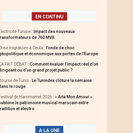
EN CONTINU
Électricité Tunisie
: Impact des nouveaux
transformateurs de 760 MVA
Crise migratoire à Ceuta
: l’onde de choc
géopolitique et économique aux portes de l’Europe
ÇA FAIT DÉBAT
: Comment évaluer l’impact réel d’un
dirigeant ou d’un grand projet public ?
Bourse de Tunis
: Le Tunindex clôture la semaine
dans le rouge
Festival de Hammamet 2026
: « Aïta Mon Amour »
sublime le patrimoine musical marocain entre
tradition et électro
A LA UNE