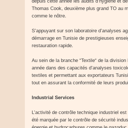
depuis cette année les audits d’hygiène et de
Thomas Cook, deuxième plus grand TO au mon
comme le nôtre.
S’appuyant sur son laboratoire d’analyses a
démarrage en Tunisie de prestigieuses enseign
restauration rapide.
Au sein de la branche “Textile“ de la divisi
année dans des capacités d’analyses toxicolo
textiles et permettant aux exportateurs Tun
tout en assurant la conformité de leurs produi
Industrial Services
L’activité de contrôle technique industriel es
été marquée par le contrôle de sécurité indus
énergie et hydrocarbures comme le gazoduc A