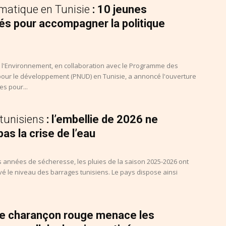
imatique en Tunisie
: 10 jeunes
és pour accompagner la politique
e l'Environnement, en collaboration avec le Programme des
pour le développement (PNUD) en Tunisie, a annoncé l'ouverture
s pour...
tunisiens
: l’embellie de 2026 ne
as la crise de l’eau
s années de sécheresse, les pluies de la saison 2025-2026 ont
é le niveau des barrages tunisiens. Le pays dispose ainsi
 le charançon rouge menace les