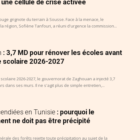
 une cellule de crise activée
uge grignote du terrain à Sousse. Face à la menace, le
a région, Sofiène Tanfouri, a réuni d'urgence la commission...
n
: 3,7 MD pour rénover les écoles avant
e scolaire 2026-2027
 scolaire 2026-2027, le gouvernorat de Zaghouan a injecté 3,7
rs dans ses murs. Il ne s'agit plus de simple entretien,...
cendiées en Tunisie
: pourquoi le
nt ne doit pas être précipité
nérale des forêts rejette toute précipitation au sujet de la