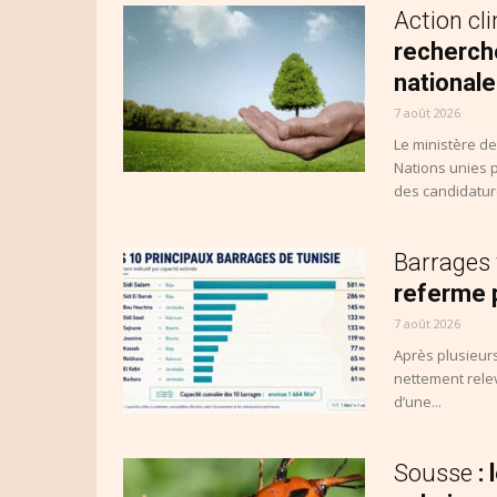
Action cl
recherch
nationale
7 août 2026
Le ministère d
Nations unies 
des candidature
Barrages 
referme p
7 août 2026
Après plusieur
nettement relev
d’une...
Sousse
: