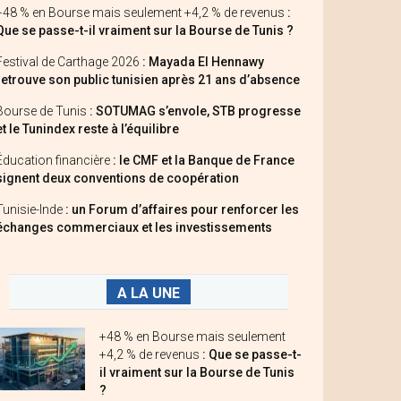
+48 % en Bourse mais seulement +4,2 % de revenus
:
Que se passe-t-il vraiment sur la Bourse de Tunis ?
Festival de Carthage 2026
: Mayada El Hennawy
retrouve son public tunisien après 21 ans d’absence
Bourse de Tunis
: SOTUMAG s’envole, STB progresse
et le Tunindex reste à l’équilibre
Éducation financière
: le CMF et la Banque de France
signent deux conventions de coopération
Tunisie-Inde
: un Forum d’affaires pour renforcer les
échanges commerciaux et les investissements
A LA UNE
+48 % en Bourse mais seulement
+4,2 % de revenus
: Que se passe-t-
il vraiment sur la Bourse de Tunis
?