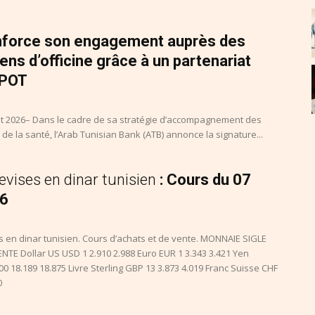
nforce son engagement auprès des
ns d’officine grâce à un partenariat
SPOT
out 2026– Dans le cadre de sa stratégie d’accompagnement des
de la santé, l’Arab Tunisian Bank (ATB) annonce la signature...
vises en dinar tunisien
: Cours du 07
26
 en dinar tunisien. Cours d’achats et de vente. MONNAIE SIGLE
NTE Dollar US USD 1 2.910 2.988 Euro EUR 1 3.343 3.421 Yen
00 18.189 18.875 Livre Sterling GBP 13 3.873 4.019 Franc Suisse CHF
0