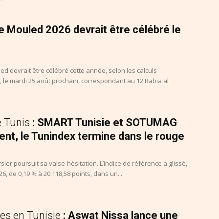
 le Mouled 2026 devrait être célébré le
ed devrait être célébré cette année, selon les calculs
 le mardi 25 août prochain, correspondant au 12 Rabia al
e Tunis
: SMART Tunisie et SOTUMAG
nt, le Tunindex termine dans le rouge
ier poursuit sa valse-hésitation. L’indice de référence a glissé,
26, de 0,19 % à 20 118,58 points, dans un...
es en Tunisie
: Aswat Nissa lance une