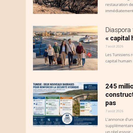
restauration d
immédiatement 
Diaspora 
« capital
7 août 2026
Les Tunisiens r
capital humain 
245 milli
construct
pas
7 août 2026
L'annonce d'un
supplémentaire
un réel espoir...