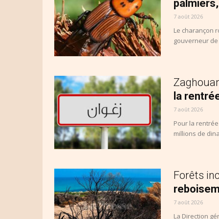
palmiers,
7 août 2026
Le charançon ro
gouverneur de l
Zaghoua
la rentré
7 août 2026
Pour la rentrée
millions de dina
Forêts in
reboiseme
7 août 2026
La Direction gé