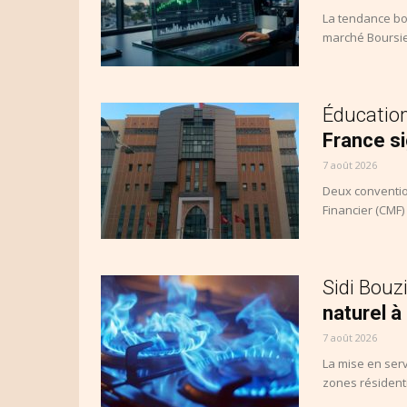
La tendance bou
marché Boursier
Éducation
France s
7 août 2026
Deux conventio
Financier (CMF)
Sidi Bouz
naturel à
7 août 2026
La mise en serv
zones résidentie