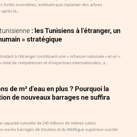
es forêts incendiées, estimant que replanter des arbres
après le...
tunisienne
: les Tunisiens à l’étranger, un
 humain » stratégique
ésidant à l'étranger constituent une « richesse nationale » et un «
» doté de compétences et d'expertises internationales, a...
ons de m³ d’eau en plus ? Pourquoi la
ion de nouveaux barrages ne suffira
e capacité cumulée de 245 millions de mètres cubes
s via les barrages de Douimis et du Mellègue supérieur suscite
.