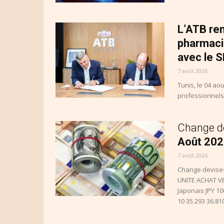
L’ATB re
pharmacie
avec le 
7 août 2026
Tunis, le 04 a
professionnels 
Change de
Août 20
7 août 2026
Change devises
UNITE ACHAT VE
Japonais JPY 10
10 35.293 36.81