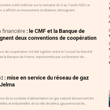
rsière a été indécise sur la semaine du 3 au 7 août 2026. Le
 a affiché un mouvement oscillatoire, témoignant...
 financière
: le CMF et la Banque de
ignent deux conventions de coopération
ns de coopération ont été signées entre le Conseil du Marché
 et la Banque de France, représentée par sa Direction de...
id
: mise en service du réseau de gaz
 Jelma
ice de la conduite d'alimentation en gaz naturel desservant les
lles et industrielles de la ville de Jelma, (gouvernorat de...