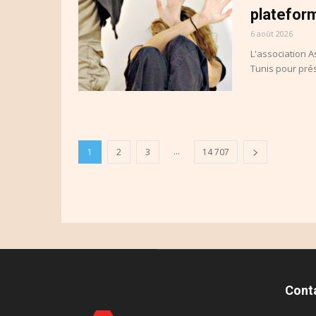
plateform
6 août 2026
L'association A
Tunis pour prés
...
1
2
3
14 707
Cont