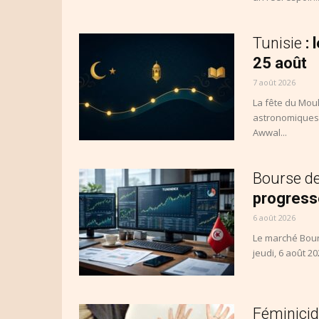
Tunisie
:
25 août
7 août 2026
La fête du Moul
astronomiques,
Awwal...
Bourse d
progresse
6 août 2026
Le marché Bours
jeudi, 6 août 20
Féminicid